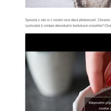
Spousta z nás si v novém roce dává předsevzetí. Chceme se
vyzkoušet k snídani detoxikační borůvkové smoothie? Chut
Klepnutím při
cookie 