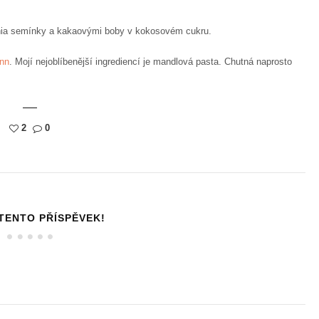
hia semínky a kakaovými boby v kokosovém cukru.
nn
. Mojí nejoblíbenější ingrediencí je mandlová pasta. Chutná naprosto
2
0
 TENTO PŘÍSPĚVEK!