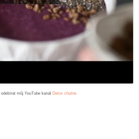
a odebírat můj YouTube kanál
Detox chutne
.