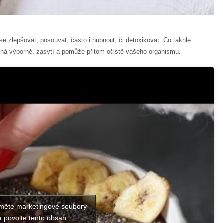
 zlepšovat, posouvat, často i hubnout, či detoxikovat. Co takhle
ná výborně, zasytí a pomůže přitom očistě vašeho organismu.
jměte marketingové soubory
a povolte tento obsah