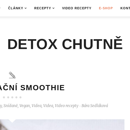
Ů
ČLÁNKY
RECEPTY
VIDEO RECEPTY
E-SHOP
KON
DETOX CHUTNĚ
AČNÍ SMOOTHIE
y
,
Snídaně
,
Vegan
,
Videa
,
Videa
,
Video recepty
Bára Sedláková
-