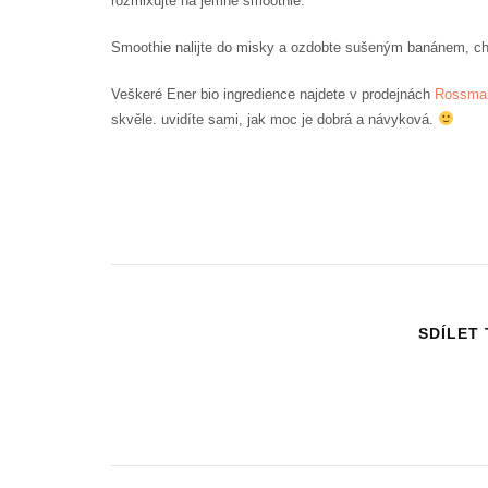
rozmixujte na jemné smoothie.
Smoothie nalijte do misky a ozdobte sušeným banánem, c
Veškeré Ener bio ingredience najdete v prodejnách
Rossma
skvěle. uvidíte sami, jak moc je dobrá a návyková.
SDÍLET