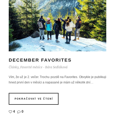
DECEMBER FAVORITES
Články
,
Favorité měsíce
Bára Sedláková
-
Vím, že už je 2. večer. Trochu pozdě na Favorites. Obvykle je publikuji
hned první den v měsíci a napasané je mám už několik dní…
POKRAČOVAT VE ČTENÍ
4
0