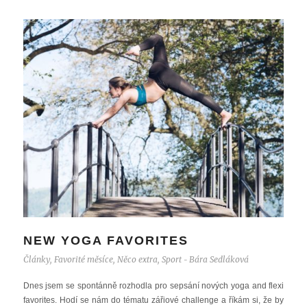
NEW YOGA FAVORITES
Články
,
Favorité měsíce
,
Něco extra
,
Sport
Bára Sedláková
-
Dnes jsem se spontánně rozhodla pro sepsání nových yoga and flexi
favorites. Hodí se nám do tématu zářiové challenge a říkám si, že by