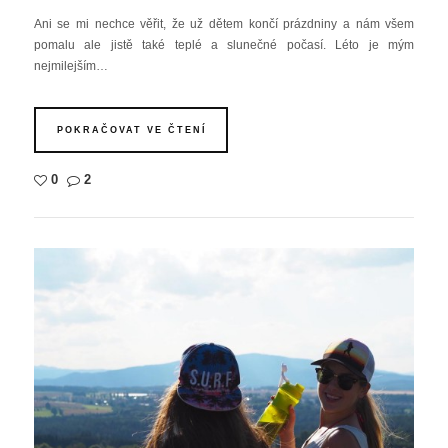
Ani se mi nechce věřit, že už dětem končí prázdniny a nám všem
pomalu ale jistě také teplé a slunečné počasí. Léto je mým
nejmilejším…
POKRAČOVAT VE ČTENÍ
0
2