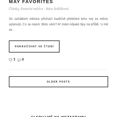
MAY FAVORITES
Články
,
Favorité měsíce
Bára Sedláková
-
Se začátkem měsíce přichází tradičně překhled toho nej za měsíc
uplynulý. Co se nejvíc líbilo vám? Ať mám nějaké tipy na příště. U mě
se…
POKRAČOVAT VE ČTENÍ
3
0
OLDER POSTS