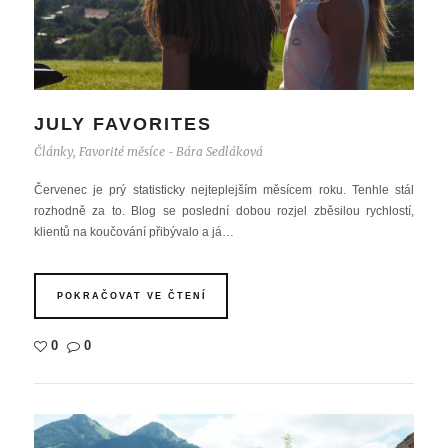
JULY FAVORITES
Články
,
Favorité měsíce
Bára Sedláková
-
Červenec je prý statisticky nejteplejším měsícem roku. Tenhle stál
rozhodně za to. Blog se poslední dobou rozjel zběsilou rychlostí,
klientů na koučování přibývalo a já…
POKRAČOVAT VE ČTENÍ
0
0