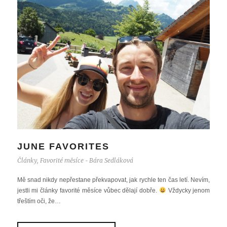
JUNE FAVORITES
Články
,
Favorité měsíce
Bára Sedláková
-
Mě snad nikdy nepřestane překvapovat, jak rychle ten čas letí. Nevím,
jestli mi články favorité měsíce vůbec dělají dobře.
Vždycky jenom
třeštím oči, že…