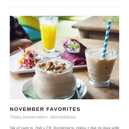
NOVEMBER FAVORITES
Články
,
Favorité měsíce
Bára Sedláková
-
Tak už jsem tu. Zpět v ČR. Rozdýchat tu změnu z Bali mi dává ještě