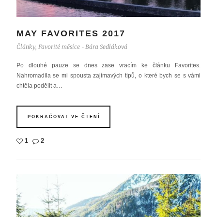
MAY FAVORITES 2017
Články
,
Favorité měsíce
Bára Sedláková
-
Po dlouhé pauze se dnes zase vracím ke článku Favorites.
Nahromadila se mi spousta zajímavých tipů, o které bych se s vámi
chtěla podělit a…
POKRAČOVAT VE ČTENÍ
1
2