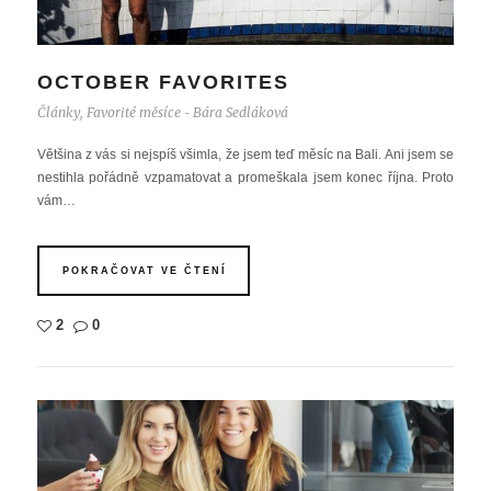
OCTOBER FAVORITES
Články
,
Favorité měsíce
Bára Sedláková
-
Většina z vás si nejspíš všimla, že jsem teď měsíc na Bali. Ani jsem se
nestihla pořádně vzpamatovat a promeškala jsem konec října. Proto
vám…
POKRAČOVAT VE ČTENÍ
2
0