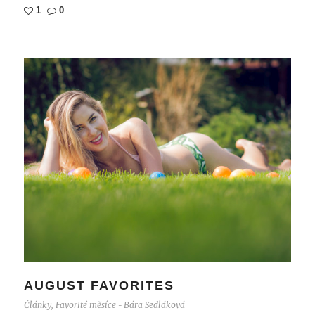
1
0
AUGUST FAVORITES
Články
,
Favorité měsíce
Bára Sedláková
-