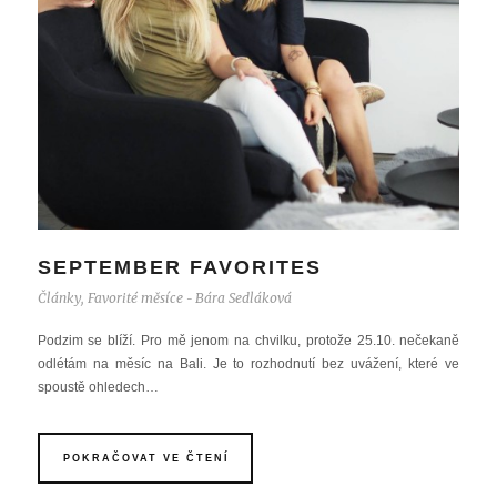
SEPTEMBER FAVORITES
Články
,
Favorité měsíce
Bára Sedláková
-
Podzim se blíží. Pro mě jenom na chvilku, protože 25.10. nečekaně
odlétám na měsíc na Bali. Je to rozhodnutí bez uvážení, které ve
spoustě ohledech…
POKRAČOVAT VE ČTENÍ